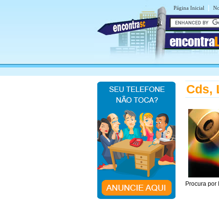
|
Página Inicial
No
encontra
Cds, 
Procura por