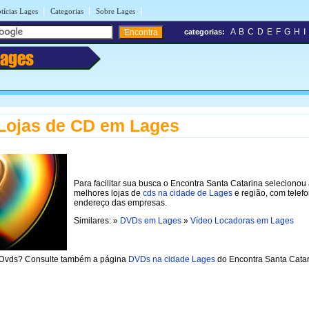
|
|
|
tícias Lages
Categorias
Sobre Lages
A
B
C
D
E
F
G
H
I
categorias:
Lages
Lojas de CD em Lages
Para facilitar sua busca o Encontra Santa Catarina selecionou
melhores lojas de
cds na cidade de Lages
e região, com telef
endereço das empresas.
Similares: »
DVDs em Lages
»
Vídeo Locadoras em Lages
 Dvds? Consulte também a página
DVDs na cidade Lages
do Encontra Santa Catar