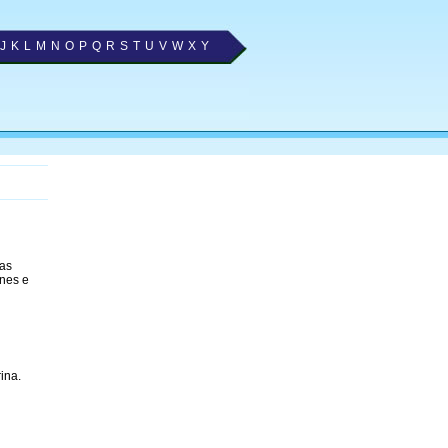
J
K
L
M
N
O
P
Q
R
S
T
U
V
W
X
Y
 as
ones e
ina.