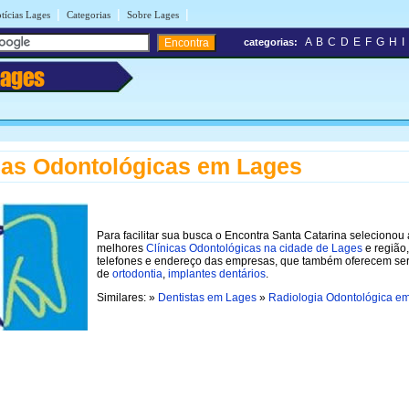
|
|
|
tícias Lages
Categorias
Sobre Lages
A
B
C
D
E
F
G
H
I
categorias:
Lages
cas Odontológicas em Lages
Para facilitar sua busca o Encontra Santa Catarina selecionou 
melhores
Clínicas Odontológicas na cidade de Lages
e região
telefones e endereço das empresas, que também oferecem ser
de
ortodontia
,
implantes dentários
.
Similares: »
Dentistas em Lages
»
Radiologia Odontológica e