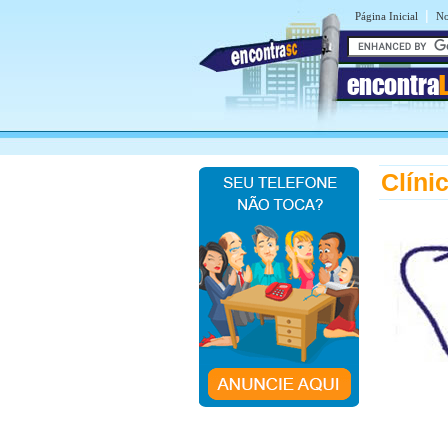
|
Página Inicial
No
encontra
Clíni