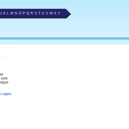
J
K
L
M
N
O
P
Q
R
S
T
U
V
W
X
Y
as
, com
viços
m Lages