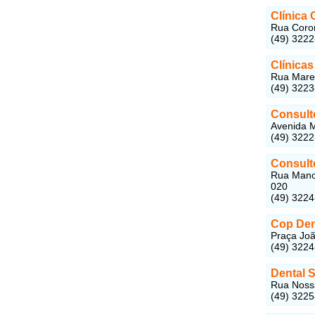
Clínica 
Rua Coron
(49) 322
Clínica
Rua Marec
(49) 322
Consult
Avenida M
(49) 322
Consult
Rua Manoe
020
(49) 322
Cop Dent
Praça Joã
(49) 322
Dental S
Rua Nossa
(49) 322