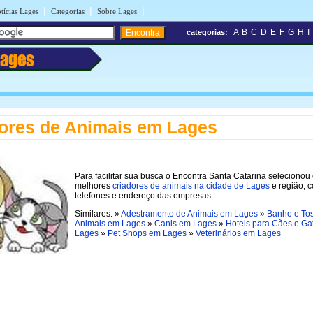
|
|
|
tícias Lages
Categorias
Sobre Lages
A
B
C
D
E
F
G
H
I
categorias:
Lages
ores de Animais em Lages
Para facilitar sua busca o Encontra Santa Catarina selecionou
melhores
criadores de animais na cidade de Lages
e região, 
telefones e endereço das empresas.
Similares: »
Adestramento de Animais em Lages
»
Banho e To
Animais em Lages
»
Canis em Lages
»
Hoteis para Cães e Ga
Lages
»
Pet Shops em Lages
»
Veterinários em Lages