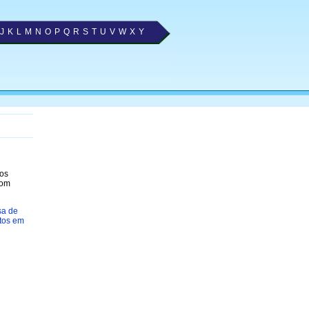
J
K
L
M
N
O
P
Q
R
S
T
U
V
W
X
Y
 os
com
sa de
tos em