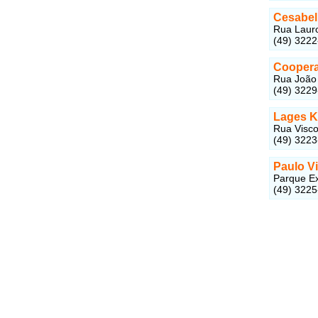
Cesabel
Rua Lauro
(49) 322
Coopera
Rua João 
(49) 322
Lages K
Rua Visco
(49) 322
Paulo V
Parque Ex
(49) 322