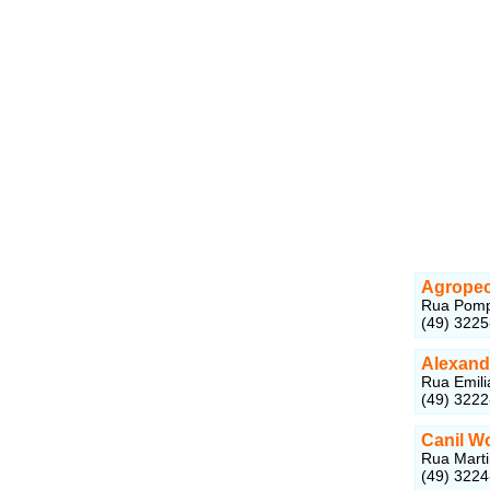
Agropec
Rua Pompe
(49) 322
Alexand
Rua Emili
(49) 322
Canil W
Rua Marti
(49) 322