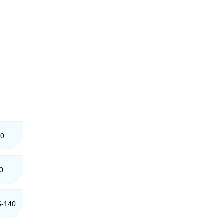
10
50
5-140